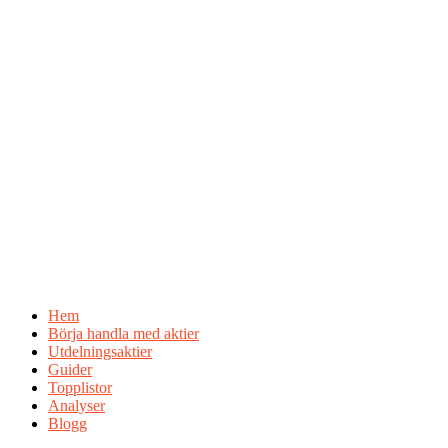
Hem
Börja handla med aktier
Utdelningsaktier
Guider
Topplistor
Analyser
Blogg