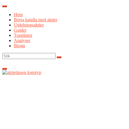
Hoppa
till
Hem
innehåll
Börja handla med aktier
Utdelningsaktier
Guider
Topplistor
Analyser
Blogg
Sök
efter: