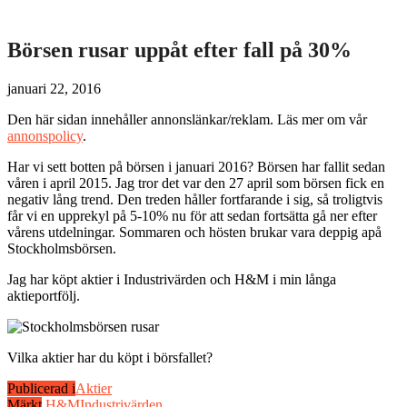
Börsen rusar uppåt efter fall på 30%
januari 22, 2016
Den här sidan innehåller annonslänkar/reklam. Läs mer om vår
annonspolicy
.
Har vi sett botten på börsen i januari 2016? Börsen har fallit sedan
våren i april 2015. Jag tror det var den 27 april som börsen fick en
negativ lång trend. Den treden håller fortfarande i sig, så troligtvis
får vi en upprekyl på 5-10% nu för att sedan fortsätta gå ner efter
vårens utdelningar. Sommaren och hösten brukar vara deppig apå
Stockholmsbörsen.
Jag har köpt aktier i Industrivärden och H&M i min långa
aktieportfölj.
Vilka aktier har du köpt i börsfallet?
Publicerad i
Aktier
Märkt
H&M
Industrivärden