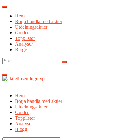
Hoppa
till
Hem
innehåll
Börja handla med aktier
Utdelningsaktier
Guider
Topplistor
Analyser
Blogg
Sök
efter:
Hem
Börja handla med aktier
Utdelningsaktier
Guider
Topplistor
Analyser
Blogg
Sök