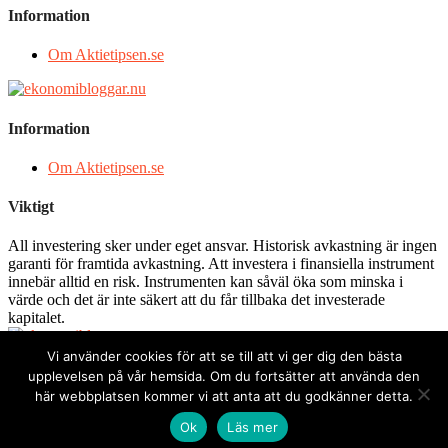
Information
Om Aktietipsen.se
Information
Om Aktietipsen.se
Viktigt
All investering sker under eget ansvar. Historisk avkastning är ingen
garanti för framtida avkastning. Att investera i finansiella instrument
innebär alltid en risk. Instrumenten kan såväl öka som minska i
värde och det är inte säkert att du får tillbaka det investerade
kapitalet.
Vi använder cookies för att se till att vi ger dig den bästa
Integritetspolicy
upplevelsen på vår hemsida. Om du fortsätter att använda den
Cookies
här webbplatsen kommer vi att anta att du godkänner detta.
Allmänna villkor
Ok
Läs mer
Upphovsrätt © 2026 Aktietipsen
–
Glob-tema av
FameThemes