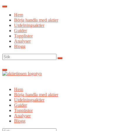
Hoppa
till
Hem
innehåll
Börja handla med aktier
Utdelningsaktier
Guider
Topplistor
Analyser
Blogg
Sök
efter:
Hem
Börja handla med aktier
Utdelningsaktier
Guider
Topplistor
Analyser
Blogg
Sök