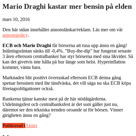
Mario Draghi kastar mer bensin på elden
mars 10, 2016
Den här sidan innehåller annonslänkar/reklam. Läs mer om vår
annonspolicy
.
ECB och Mario Draghi
får börserna att rusa upp ännu en gång!
Inlåningsräntan sänks till -0,4%. ”Buy-the-dip” har fungerat senaste
3 åren eftersom centralbanker har styr börserna med sina likvider. Så
kan det givetvis inte hålla på hur länge som helst. Hyperinflation
kommer, vänta bara.
Marknaden blir positivt överraskad eftersom ECB denna gång
spetsar bensinen med lite tändväska, det vill säga nu ska ECB köpa
företagsobligationer också.
Bankerna tjänar kanske mest på de här stödåtgärderna.
Utdelningsfest och centralbanksfest är det som gäller just nu,
däremot ser den tekniska trenden oroande ut för börsen. Vinner
girigheten ännu en gång?
Publicerad i
Aktier