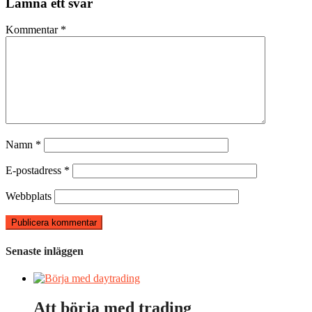
Lämna ett svar
Kommentar
*
Namn
*
E-postadress
*
Webbplats
Senaste inläggen
Att börja med trading