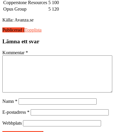
Copperstone Resources
5 100
Opus Group
5 120
Källa: Avanza.se
Publicerad i
Topplista
Lämna ett svar
Kommentar
*
Namn
*
E-postadress
*
Webbplats