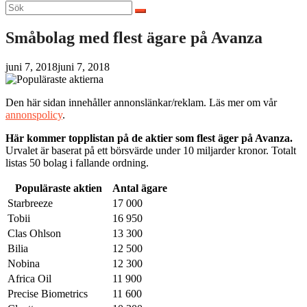
Sök
efter:
Småbolag med flest ägare på Avanza
juni 7, 2018
juni 7, 2018
Den här sidan innehåller annonslänkar/reklam. Läs mer om vår
annonspolicy
.
Här kommer topplistan på de aktier som flest äger på Avanza.
Urvalet är baserat på ett börsvärde under 10 miljarder kronor. Totalt
listas 50 bolag i fallande ordning.
Populäraste aktien
Antal ägare
Starbreeze
17 000
Tobii
16 950
Clas Ohlson
13 300
Bilia
12 500
Nobina
12 300
Africa Oil
11 900
Precise Biometrics
11 600