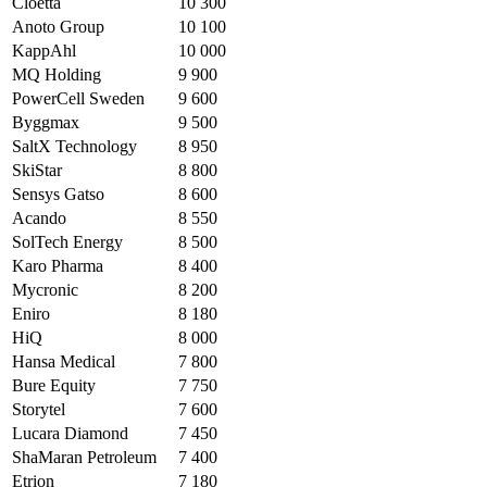
Cloetta
10 300
Anoto Group
10 100
KappAhl
10 000
MQ Holding
9 900
PowerCell Sweden
9 600
Byggmax
9 500
SaltX Technology
8 950
SkiStar
8 800
Sensys Gatso
8 600
Acando
8 550
SolTech Energy
8 500
Karo Pharma
8 400
Mycronic
8 200
Eniro
8 180
HiQ
8 000
Hansa Medical
7 800
Bure Equity
7 750
Storytel
7 600
Lucara Diamond
7 450
ShaMaran Petroleum
7 400
Etrion
7 180