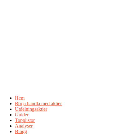
Hem
Börja handla med aktier
Utdelningsaktier
Guider
Topplistor
Analyser
Blogg