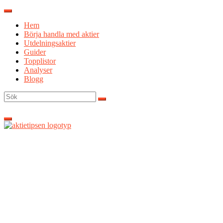
Hoppa
till
Hem
innehåll
Börja handla med aktier
Utdelningsaktier
Guider
Topplistor
Analyser
Blogg
Sök
efter: