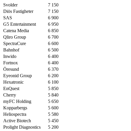
Svolder
7 150
Diös Fastigheter
7 150
SAS
6 900
G5 Entertainment
6 950
Catena Media
6 850
Qliro Group
6 700
SpectraCure
6 600
Bahnhof
6 500
Inwido
6 400
Fortnox
6 400
Öresund
6 370
Eyeonid Group
6 200
Hexatronic
6 100
EnQuest
5 850
Cherry
5 840
myFC Holding
5 650
Kopparbergs
5 600
Heliospectra
5 580
Active Biotech
5 450
Prolight Diagnostics
5 200