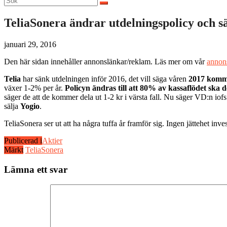
efter:
TeliaSonera ändrar utdelningspolicy och s
januari 29, 2016
Den här sidan innehåller annonslänkar/reklam. Läs mer om vår
annon
Telia
har sänk utdelningen inför 2016, det vill säga våren
2017 kommer
växer 1-2% per år.
Policyn ändras till att 80% av kassaflödet ska del
säger de att de kommer dela ut 1-2 kr i värsta fall. Nu säger VD:n iofs 
sälja
Yogio
.
TeliaSonera ser ut att ha några tuffa år framför sig. Ingen jättehet inv
Publicerad i
Aktier
Märkt
TeliaSonera
Lämna ett svar