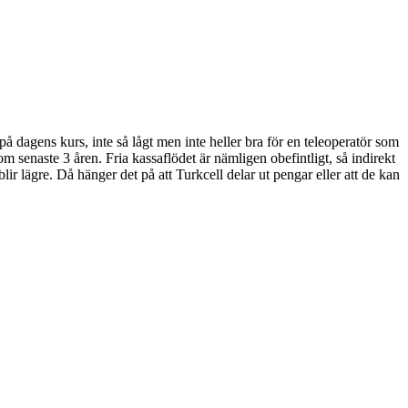
 dagens kurs, inte så lågt men inte heller bra för en teleoperatör som
a som senaste 3 åren. Fria kassaflödet är nämligen obefintligt, så indirekt
lir lägre. Då hänger det på att Turkcell delar ut pengar eller att de kan