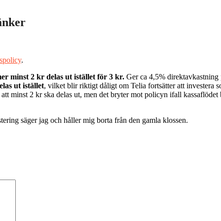
änker
spolicy
.
 minst 2 kr delas ut istället för 3 kr.
Ger ca 4,5% direktavkastning på
as ut istället
, vilket blir riktigt dåligt om Telia fortsätter att invester
att minst 2 kr ska delas ut, men det bryter mot policyn ifall kassaflödet b
estering säger jag och håller mig borta från den gamla klossen.