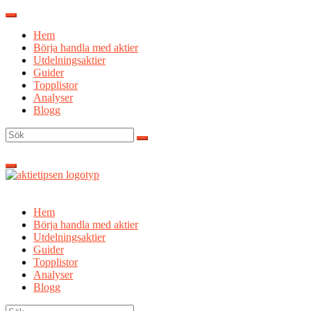
Hoppa
till
Hem
innehåll
Börja handla med aktier
Utdelningsaktier
Guider
Topplistor
Analyser
Blogg
Sök
efter:
Hem
Börja handla med aktier
Utdelningsaktier
Guider
Topplistor
Analyser
Blogg
Sök