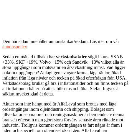
Den här sidan innehåller annonslänkar/reklam. Läs mer om vår
annonspolicy
.
Sedan en månad tillbaka har
verkstadsaktier
stigit i kurs. SSAB
+33%, SKF +19%, Volvo +15% och Sandvik +13% vilket alla är
stora uppgångar som motsvarar en årsavkastning minst. Vad ligger
bakom uppgången? Antagligen svagare krona, låga räntor, ökad
inflation från låga nivåer och tecken på ökad efterfrågan från USA.
Verkstadsbolag brukar gå bra i inflationstider och nu finns tecken på
att inflationen håller på att stabiliseras och öka. Stefan Ingves är
såklart mycket glad åt detta.
Aktier som inte hängt med är AlfaLaval som brottas med låga
orderingångar inom oljeindustrin och shipping. Bolaget som
tillverkarar separatorer och reningsmaskiner är beroende av denna
bransch eftersom man gjort stora förvärv senaste åren riktade mot
industrin. Troligvis kommer orderingången ta fart några år fram i
tiden och speciellt om oljepriset ökar igen. AlfaLaval har