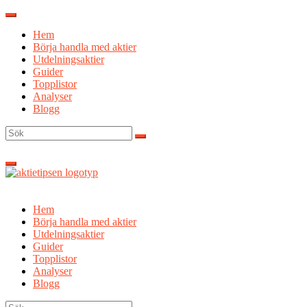
Hoppa
till
Hem
innehåll
Börja handla med aktier
Utdelningsaktier
Guider
Topplistor
Analyser
Blogg
Sök
efter:
Hem
Börja handla med aktier
Utdelningsaktier
Guider
Topplistor
Analyser
Blogg
Sök