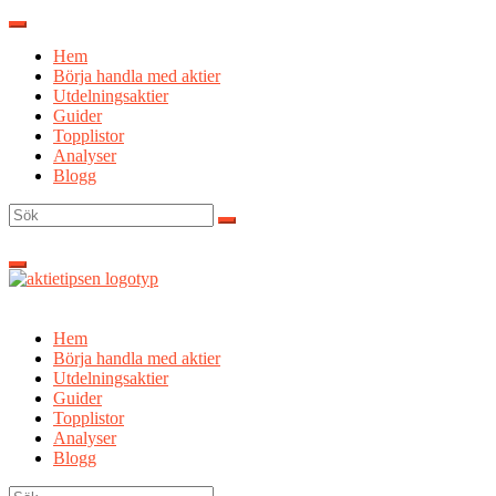
Hoppa
till
Hem
innehåll
Börja handla med aktier
Utdelningsaktier
Guider
Topplistor
Analyser
Blogg
Sök
efter:
Hem
Börja handla med aktier
Utdelningsaktier
Guider
Topplistor
Analyser
Blogg
Sök