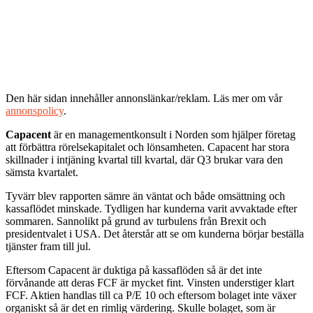
Den här sidan innehåller annonslänkar/reklam. Läs mer om vår
annonspolicy
.
Capacent
är en managementkonsult i Norden som hjälper företag
att förbättra rörelsekapitalet och lönsamheten. Capacent har stora
skillnader i intjäning kvartal till kvartal, där Q3 brukar vara den
sämsta kvartalet.
Tyvärr blev rapporten sämre än väntat och både omsättning och
kassaflödet minskade. Tydligen har kunderna varit avvaktade efter
sommaren. Sannolikt på grund av turbulens från Brexit och
presidentvalet i USA. Det återstår att se om kunderna börjar beställa
tjänster fram till jul.
Eftersom Capacent är duktiga på kassaflöden så är det inte
förvånande att deras FCF är mycket fint. Vinsten understiger klart
FCF. Aktien handlas till ca P/E 10 och eftersom bolaget inte växer
organiskt så är det en rimlig värdering. Skulle bolaget, som är