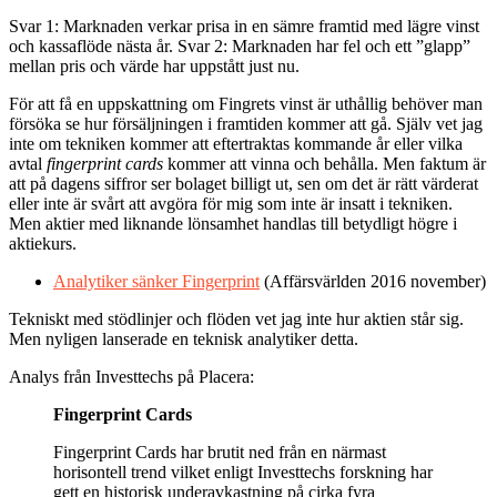
Svar 1:
Marknaden verkar prisa in en sämre framtid med lägre vinst
och kassaflöde nästa år. Svar 2: Marknaden har fel och ett ”glapp”
mellan pris och värde har uppstått just nu.
För att få en uppskattning om Fingrets vinst är uthållig behöver man
försöka se hur försäljningen i framtiden kommer att gå. Själv vet jag
inte om tekniken kommer att eftertraktas kommande år eller vilka
avtal
fingerprint cards
kommer att vinna och behålla. Men faktum är
att på dagens siffror ser bolaget billigt ut, sen om det är rätt värderat
eller inte är svårt att avgöra för mig som inte är insatt i tekniken.
Men aktier med liknande lönsamhet handlas till betydligt högre i
aktiekurs.
Analytiker sänker Fingerprint
(Affärsvärlden 2016 november)
Tekniskt med stödlinjer och flöden vet jag inte hur aktien står sig.
Men nyligen lanserade en teknisk analytiker detta.
Analys från Investtechs på Placera:
Fingerprint Cards
Fingerprint Cards har brutit ned från en närmast
horisontell trend vilket enligt Investtechs forskning har
gett en historisk underavkastning på cirka fyra