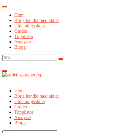
Hoppa
till
Hem
innehåll
Börja handla med aktier
Utdelningsaktier
Guider
Topplistor
Analyser
Blogg
Sök
efter:
Hem
Börja handla med aktier
Utdelningsaktier
Guider
Topplistor
Analyser
Blogg
Sök