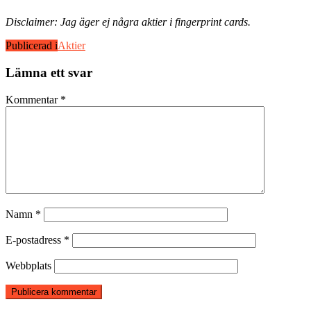
Disclaimer: Jag äger ej några aktier i fingerprint cards.
Publicerad i
Aktier
Lämna ett svar
Kommentar
*
Namn
*
E-postadress
*
Webbplats