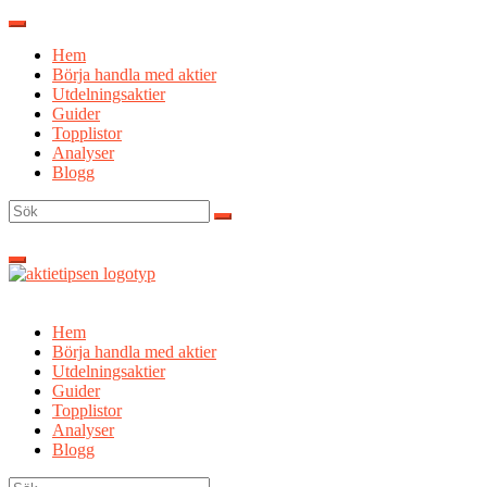
Hoppa
till
Hem
innehåll
Börja handla med aktier
Utdelningsaktier
Guider
Topplistor
Analyser
Blogg
Sök
efter:
Hem
Börja handla med aktier
Utdelningsaktier
Guider
Topplistor
Analyser
Blogg
Sök