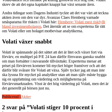
skrev de att det egna kapitalet knappt har växt senaste åren.
Andra tidingar som Dagens Industri tyckte att det var värt att teckna
aktien även om den var dyr. Avanzas Claes Hemberg varnade
småspararna för risken i Volati här:
Hemberg: Volati mest riskfyllt
bland investmentbolagen
. Det återstår att se om experterna får rätt
om Volati eller om bolaget motbevisar analytikerna.
Volati växer snabbt
Volati
är spännande på det sättet att det är litet och växer fort via
förvärv, en multipel på P/E 24 kan därför försvaras ganska snabbt
om man fortsätter i nuvarande tillväxttakt. Experterna menar att
priset på förvärven kommer bli mycket högre framöver och att det
därför blir svårare för Volati att växa. Själv tycker jag att man inte
ska lyssna för mycket på analytiker utan att man själv måste bygga
sig en uppfattning om värdering och möjligheterna på
förvärvsmarknaden. Visst är det hög värdering på Volati, men det är
det generellt på börsen just nu.
Publicerad i
Aktier
2 svar på ”Volati stiger 10 procent i