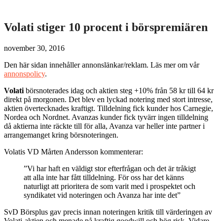
Volati stiger 10 procent i börspremiären
november 30, 2016
Den här sidan innehåller annonslänkar/reklam. Läs mer om vår
annonspolicy
.
Volati
börsnoterades idag och aktien steg +10% från 58 kr till 64 kr
direkt på morgonen. Det blev en lyckad notering med stort intresse,
aktien övertecknades kraftigt. Tilldelning fick kunder hos Carnegie,
Nordea och Nordnet. Avanzas kunder fick tyvärr ingen tilldelning
då aktierna inte räckte till för alla, Avanza var heller inte partner i
arrangemanget kring börsnoteringen.
Volatis VD Mårten Andersson kommenterar:
”Vi har haft en väldigt stor efterfrågan och det är tråkigt
att alla inte har fått tilldelning. För oss har det känns
naturligt att prioritera de som varit med i prospektet och
syndikatet vid noteringen och Avanza har inte det”
SvD Börsplus gav precis innan noteringen kritik till värderingen av
Volati-aktien och menade på kraftig goodwill och hög risk. Vidare