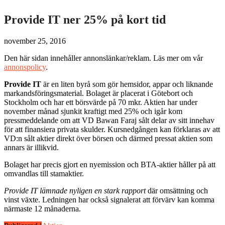
Provide IT ner 25% på kort tid
november 25, 2016
Den här sidan innehåller annonslänkar/reklam. Läs mer om vår
annonspolicy
.
Provide IT
är en liten byrå som gör hemsidor, appar och liknande
markandsföringsmaterial. Bolaget är placerat i Götebort och
Stockholm och har ett börsvärde på 70 mkr. Aktien har under
november månad sjunkit kraftigt med 25% och igår kom
pressmeddelande om att VD Bawan Faraj sålt delar av sitt innehav
för att finansiera privata skulder. Kursnedgången kan förklaras av att
VD:n sålt aktier direkt över börsen och därmed pressat aktien som
annars är illikvid.
Bolaget har precis gjort en nyemission och BTA-aktier håller på att
omvandlas till stamaktier.
Provide IT lämnade nyligen en stark rapport
där omsättning och
vinst växte. Ledningen har också signalerat att förvärv kan komma
närmaste 12 månaderna.