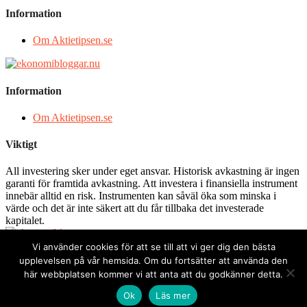
Information
Om Aktietipsen.se
Information
Om Aktietipsen.se
Viktigt
All investering sker under eget ansvar. Historisk avkastning är ingen
garanti för framtida avkastning. Att investera i finansiella instrument
innebär alltid en risk. Instrumenten kan såväl öka som minska i
värde och det är inte säkert att du får tillbaka det investerade
kapitalet.
Vi använder cookies för att se till att vi ger dig den bästa
Integritetspolicy
upplevelsen på vår hemsida. Om du fortsätter att använda den
Cookies
här webbplatsen kommer vi att anta att du godkänner detta.
Allmänna villkor
Ok
Läs mer
Upphovsrätt © 2026 Aktietipsen
–
Glob-tema av
FameThemes