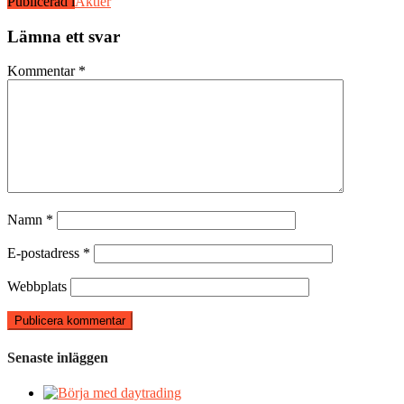
Publicerad i
Aktier
Lämna ett svar
Kommentar
*
Namn
*
E-postadress
*
Webbplats
Senaste inläggen