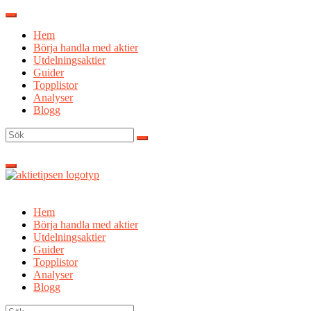
Hoppa
till
Hem
innehåll
Börja handla med aktier
Utdelningsaktier
Guider
Topplistor
Analyser
Blogg
Sök
efter:
Hem
Börja handla med aktier
Utdelningsaktier
Guider
Topplistor
Analyser
Blogg
Sök