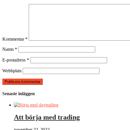
Kommentar
*
Namn
*
E-postadress
*
Webbplats
Senaste inläggen
Att börja med trading
november 22, 2022