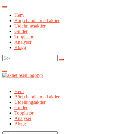
Hoppa
till
Hem
innehåll
Börja handla med aktier
Utdelningsaktier
Guider
Topplistor
Analyser
Blogg
Sök
efter:
Hem
Börja handla med aktier
Utdelningsaktier
Guider
Topplistor
Analyser
Blogg
Sök