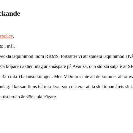
yckande
spolicy
.
o i mål.
 utveckla laquinimod inom RRMS, fortsätter vi att studera laquinimod i tv
rsta köpare i aktien idag är småspare på Avanza, och största säljare är S
ill 325 mkr i balansräkningen. Men VDn tror inte att de kommer att omvan
olag. I kassan finns 62 mkr kvar som riskerar att ta slut innan årets slut.
stjernan är störst aktieägare.