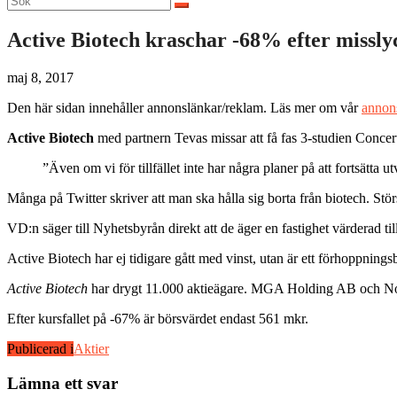
efter:
Active Biotech kraschar -68% efter missl
maj 8, 2017
Den här sidan innehåller annonslänkar/reklam. Läs mer om vår
annon
Active Biotech
med partnern Tevas missar att få fas 3-studien Concert
”Även om vi för tillfället inte har några planer på att fortsätta
Många på Twitter skriver att man ska hålla sig borta från biotech. Stö
VD:n säger till Nyhetsbyrån direkt att de äger en fastighet värderad t
Active Biotech har ej tidigare gått med vinst, utan är ett förhoppningsb
Active Biotech
har drygt 11.000 aktieägare. MGA Holding AB och Nord
Efter kursfallet på -67% är börsvärdet endast 561 mkr.
Publicerad i
Aktier
Lämna ett svar